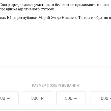
юз) предоставляя участникам бесплатное проживание и питани
праздника адаптивного футбола.
лепых В1 из республики Мэрий Эл до Нижнего Тагила и обратн
РАЗМЕР ПОЖЕРТВОВАНИЯ
100
₽
300
₽
500
₽
1000